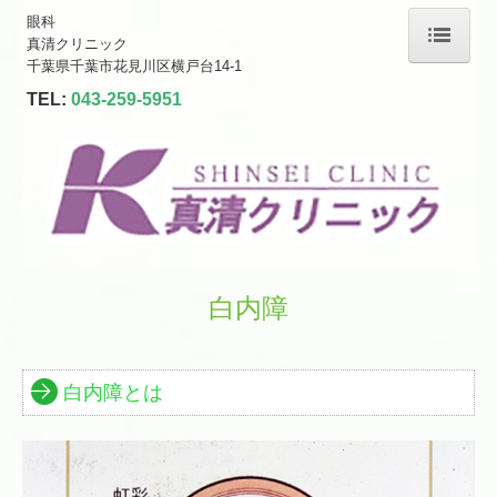
眼科
真清クリニック
千葉県千葉市花見川区横戸台14-1
ホーム
TEL:
043-259-5951
院長紹介
クリニックのご案内
初診の方へ
白内障
白内障
緑内障
院長のモットー
白内障とは
アクセス
お知らせ