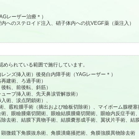
AGレーザー治療＊）
内へのステロイド注入、硝子体内への抗VEGF薬（薬注入）
）
認められている範囲で施行しています。
レンズ挿入術）後発白内障手術（YAGレーザー＊）
路再建術、ろ過手術）
、後転、前後転、斜筋）
チューブ挿入術、先天鼻涙管解放術）
挿入術、涙点閉鎖術）、
手術、霰粒腫手術（摘出および瞼板切除術）、マイボーム腺梗塞
合術、眼瞼腫瘍切開術、眼瞼結膜腫瘍切開術、眼瞼内反症手術
石除去術、結膜下異物手術、結膜嚢形成手術、翼状片手術、結
、顕微鏡下角膜抜糸術、角膜潰瘍掻把術、角膜強膜異物除去術