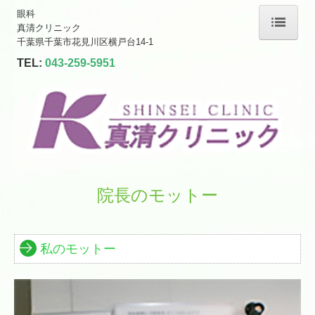
眼科
真清クリニック
千葉県千葉市花見川区横戸台14-1
ホーム
TEL:
043-259-5951
院長紹介
クリニックのご案内
初診の方へ
白内障
院長のモットー
緑内障
院長のモットー
私のモットー
アクセス
お知らせ