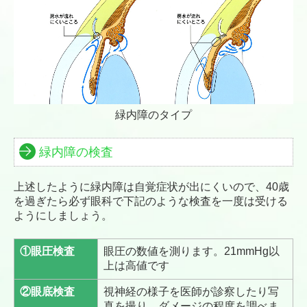
緑内障のタイプ
緑内障の検査
上述したように緑内障は自覚症状が出にくいので、40歳
を過ぎたら必ず眼科で下記のような検査を一度は受ける
ようにしましょう。
①眼圧検査
眼圧の数値を測ります。21mmHg以
上は高値です
②眼底検査
視神経の様子を医師が診察したり写
真を撮り、ダメージの程度を調べま