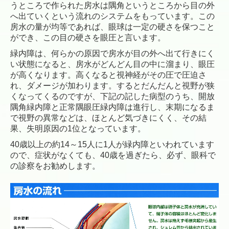
うところで作られた房水は
隅角
というところから
目の外
へ出ていくという
流れのシステムをもっています。この
房水の量が均等であれば、眼球は一定の硬さを保つこと
ができ、この目の硬さを眼圧と言います。
緑内障は、何らかの原因で房水が目の外へ出て行きにく
い状態になると、房水がどんどん目の中に溜まり、眼圧
が高くなります。高くなると視神経がその圧で圧迫さ
れ、ダメージが加わります。
するとだんだんと視野が狭
くなってくるのですが、下記の記した病型のうち、開放
隅角緑内障と正常隅眼圧緑内障は進行し、末期になるま
で視野の異常などは、ほとんど気づきにくく、その結
果、失明原因の1位となっています。
40歳以上の約14～15人に1人が緑内障といわれています
ので、症状がなくても、40歳を過ぎたら、必ず、眼科で
の診察をお勧めします。